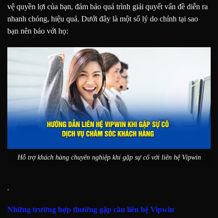
vệ quyền lợi của bạn, đảm bảo quá trình giải quyết vấn đề diễn ra
nhanh chóng, hiệu quả. Dưới đây là một số lý do chính tại sao
bạn nên báo với họ:
Hỗ trợ khách hàng chuyên nghiệp khi gặp sự cố với liên hệ Vipwin
.
Những trường hợp thường gặp cần liên hệ Vipwin